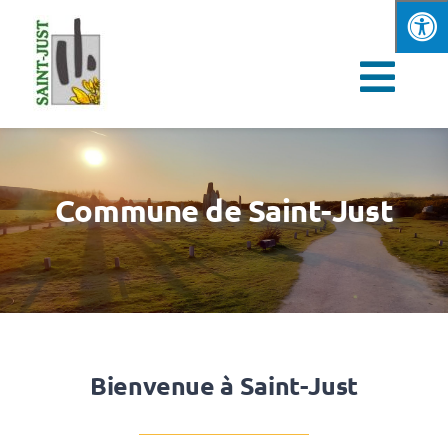
Passer
au
contenu
Navi
à
Vie municipale
basc
Commune de Saint-Just
Vie quotidienne
Culture et loisirs
Enfance & jeunesse
Bienvenue à Saint-Just
Découvrir Saint Just