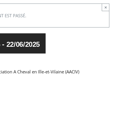
×
T EST PASSÉ.
5
-
22/06/2025
tion A Cheval en Ille-et-Vilaine (AACIV)